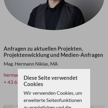
Anfragen zu
aktuellen
Projekten,
Projektenwicklung
und Medien-Anfragen
Mag. Hermann Niklas, MA
hermann.niklas@sapereaude.at
Diese Seite verwendet
+ 43 650 8309 184
Cookies
Wir verwenden Cookies, um
erweiterte Seitenfunktionen
zu ermöglichen und die