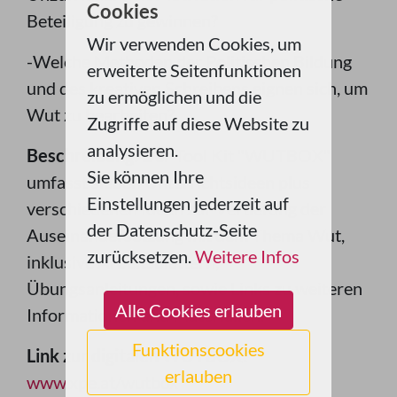
Cookies
Beteiligung zu gewinnen?
Wir verwenden Cookies, um
-Welche Methoden der Politischen Bildung
erweiterte Seitenfunktionen
und des kreativen Schreibens eignen sich, um
zu ermöglichen und die
Wut zu bearbeiten?
Zugriffe auf diese Website zu
analysieren.
Beschreibung:
Der Tool Kit "WUTBOX"
Sie können Ihre
umfasst sieben Unterrichtsideen plus
Einstellungen jederzeit auf
verschiedenen Ideen zur Vertiefung der
der Datenschutz-Seite
Auseinandersetzung mit dem Thema Wut,
zurücksetzen.
Weitere Infos
inklusive Arbeitsblättern,
Übungsanleitungen, sowie Links zu weiteren
Alle Cookies erlauben
Informationen und Materialien.
Funktionscookies
Link zur digitalen WUTBOX:
erlauben
www.xpe.at/wutbox