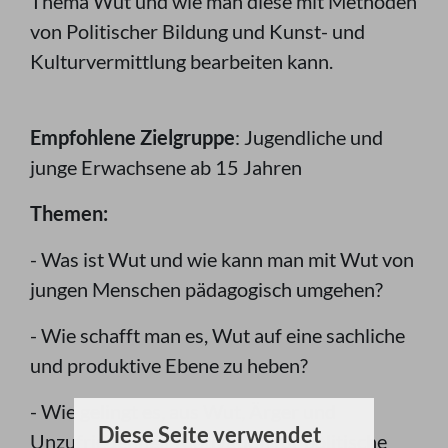
Thema Wut und wie man diese mit Methoden
von Politischer Bildung und Kunst- und
Kulturvermittlung bearbeiten kann.
Empfohlene Zielgruppe
: Jugendliche und
junge Erwachsene ab 15 Jahren
Themen:
- Was ist Wut und wie kann man mit Wut von
jungen Menschen pädagogisch umgehen?
- Wie schafft man es, Wut auf eine sachliche
und produktive Ebene zu heben?
- Wie gelingt es, aus Wut, Ärger und
Diese Seite verwendet
Unzufriedenheit Motivation für politische