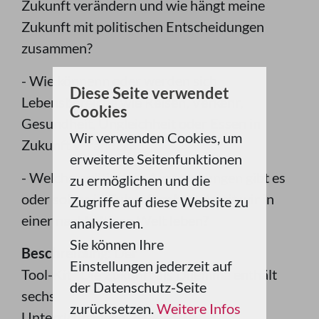
Zukunft verändern und wie hängt meine
Zukunft mit politischen Entscheidungen
zusammen?
- Wie könnenn oder werden sich
Diese Seite verwendet
Lebensbereiche wie Reisen, Verkehr,
Cookies
Gesundheit, Ungleichheit oder Essen in
Wir verwenden Cookies, um
Zukunft verändern?
erweiterte Seitenfunktionen
- Welche politischen Anstrengungen gibt es
zu ermöglichen und die
oder soll es in Zukunft geben, damit wir in
Zugriffe auf diese Website zu
einer nachhaltigen Welt leben?
analysieren.
Sie können Ihre
Beschreibung:
Der
Einstellungen jederzeit auf
Tool-Kit "Die Zukunft als Dilemma enthält
der Datenschutz-Seite
sechs
zurücksetzen.
Weitere Infos
Unterrichtsideen (davon zwei